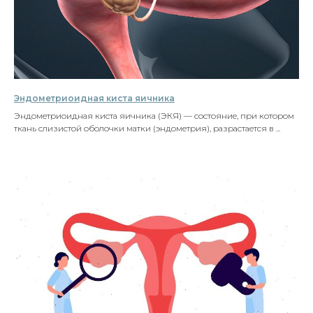
Эндометриоидная киста яичника
Эндометриоидная киста яичника (ЭКЯ) — состояние, при котором
ткань слизистой оболочки матки (эндометрия), разрастается в ...