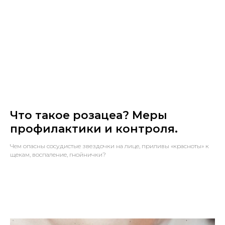
Что такое розацеа? Меры
профилактики и контроля.
Чем опасны сосудистые звездочки на лице, приливы «красноты» к
щекам, воспаление, гнойнички?