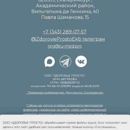
Академический район,
Вильгельма де Геннина, 40
Павла Шаманова, 15
+7 (343) 289-07-57
@ZdorovieProstoEkb телеграм
reg@ru-med.pro
ООО "ЗДОРОВЬЕ ПРОСТО"
ИНН: 6671051364
ОГРН: 1169658091712
лицензия ЛО-66-01-005994 выдана 06.06.2019
i
Правовая информация. Документы. Соглашения.
* Цены на услуги и сроки готовности результатов
анализов, указанные на сайте, носят информативный
характер, являются актуальными на текущее время и
могут быть изменены на момент оплаты. Ценовое
предложение не является публичной офертой. Всю
ООО «ЗДОРОВЬЕ ПРОСТО» обрабатывает cookie-файлы (куки). Они помогают нам
информацию необходимо уточнять у администраторов.
делать этот сайт удобнее для пользователей. Нажав кнопку «Соглашаюсь»,