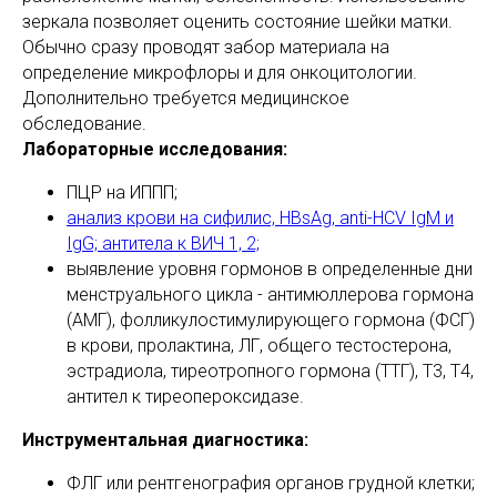
зеркала позволяет оценить состояние шейки матки.
Обычно сразу проводят забор материала на
определение микрофлоры и для онкоцитологии.
Дополнительно требуется медицинское
обследование.
Лабораторные исследования:
ПЦР на ИППП;
анализ крови на сифилис, HBsAg, anti-HCV IgM и
IgG; антитела к ВИЧ 1, 2;
выявление уровня гормонов в определенные дни
менструального цикла - антимюллерова гормона
(АМГ), фолликулостимулирующего гормона (ФСГ)
в крови, пролактина, ЛГ, общего тестостерона,
эстрадиола, тиреотропного гормона (ТТГ), Т3, Т4,
антител к тиреопероксидазе.
Инструментальная диагностика:
ФЛГ или рентгенография органов грудной клетки;