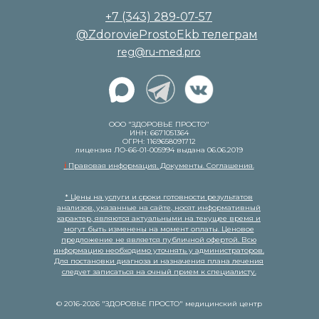
+7 (343) 289-07-57
@ZdorovieProstoEkb телеграм
reg@ru-med.pro
ООО "ЗДОРОВЬЕ ПРОСТО"
ИНН: 6671051364
ОГРН: 1169658091712
лицензия ЛО-66-01-005994 выдана 06.06.2019
i
Правовая информация. Документы. Соглашения.
* Цены на услуги и сроки готовности результатов
анализов, указанные на сайте, носят информативный
характер, являются актуальными на текущее время и
могут быть изменены на момент оплаты. Ценовое
предложение не является публичной офертой. Всю
информацию необходимо уточнять у администраторов.
Для постановки диагноза и назначения плана лечения
следует записаться на очный прием к специалисту.
© 2016-2026 "ЗДОРОВЬЕ ПРОСТО" медицинский центр