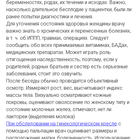
беременностях, родах, их течении и исходах. Важно,
насколько длительное бесплодие у пациентки, были ли
ранее попытки диагностики и лечения.
Для уточнения состояния здоровья женщины врачу
важно знать о хронических и перенесенных болезнях,
в т. ч. об ИППП, травмах, операциях. Следует
сообщить обо всех принимаемых витаминах, БАДах,
медицинских препаратах. Может играть роль
отягощенная наследственность, поэтому, если у
родителей, родных братьев и сестер есть серьезные
заболевания, стоит это озвучить.
После беседы обычно проводится объективный
осмотр. Измеряют рост, вес, высчитывают индекс
массы тела. Визуально осматривают кожные
покровы, оценивают оволосение по женскому типу и
состояние молочных желез, отмечают, нет ли
лактореи (выделения молока).
При обследовании на гинекологическом кресле
с
помощью пальпации врач оценивает размеры и
расположение матки, болезненность. Использование