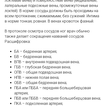
локтевые вены) и поверхностные вены (медиальные,
латеральные подкожные вены, промежуточные вены
локтей). В норме сосуды должны быть проходимы на
всем протяжении, сжимаемыми, без сужений. Интима
в норме тонкая, ровная. В венах кровоток фазный.
В протоколе осмотра сосудов ног врач обычно
также делает сокращения названий сосудов.
Расшифровка:
БА – бедренная артерия;
БВ – бедренная вена;
ВПВ – внутренняя подвздошная вена;
ГБВ – глубокая бедренная вена;
ОПВ – общая подвздошная вена;
НПВ – нижняя полая вена;
ОБВ – общая бедренная вена;
ПБА или ПББА – передняя большеберцовая
артерия;
ПБВ или ПББВ – передняя большеберцовая вена;
ПКА – подколенная артерия;