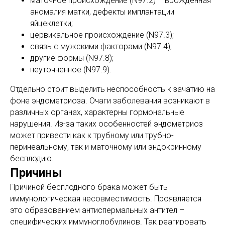
маточное происхождение (N97.2) – врожденная
аномалия матки, дефекты имплантации
яйцеклетки;
цервикальное происхождение (N97.3);
связь с мужскими факторами (N97.4);
другие формы (N97.8);
неуточненное (N97.9).
Отдельно стоит выделить неспособность к зачатию на
фоне эндометриоза. Очаги заболевания возникают в
различных органах, характерны гормональные
нарушения. Из-за таких особенностей эндометриоз
может привести как к трубному или трубно-
перинеальному, так и маточному или эндокринному
бесплодию.
Причины
Причиной бесплодного брака может быть
иммунологическая несовместимость. Проявляется
это образованием антиспермальных антител –
специфических иммуноглобулинов. Так реагировать