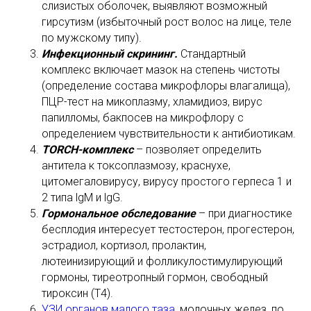
слизистых оболочек, выявляют возможный
гирсутизм (избыточный рост волос на лице, теле
по мужскому типу).
Инфекционный скрининг.
Стандартный
комплекс включает мазок на степень чистоты
(определение состава микрофлоры влагалища),
ПЦР-тест на микоплазму, хламидиоз, вирус
папилломы, бакпосев на микрофлору с
определением чувствительности к антибиотикам.
TORCH-комплекс
– позволяет определить
антитела к токсоплазмозу, краснухе,
цитомегаловирусу, вирусу простого герпеса 1 и
2 типа lgM и lgG.
Гормональное обследование
– при диагностике
бесплодия интересует тестостерон, прогестерон,
эстрадиол, кортизол, пролактин,
лютеинизирующий и фолликулостимулирующий
гормоны, тиреотропный гормон, свободный
тироксин (Т4).
УЗИ органов малого таза
, молочных желез, по