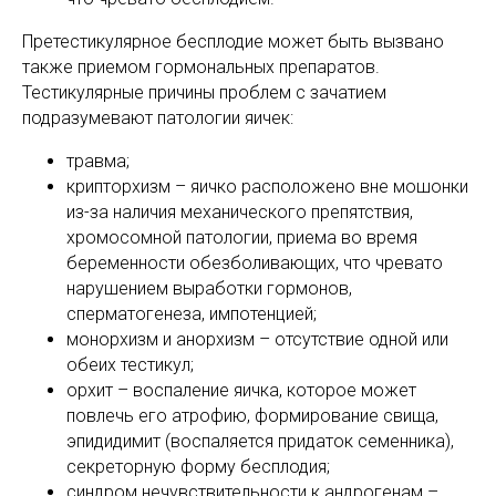
Претестикулярное бесплодие может быть вызвано
также приемом гормональных препаратов.
Тестикулярные причины проблем с зачатием
подразумевают патологии яичек:
травма;
крипторхизм – яичко расположено вне мошонки
из-за наличия механического препятствия,
хромосомной патологии, приема во время
беременности обезболивающих, что чревато
нарушением выработки гормонов,
сперматогенеза, импотенцией;
монорхизм и анорхизм – отсутствие одной или
обеих тестикул;
орхит – воспаление яичка, которое может
повлечь его атрофию, формирование свища,
эпидидимит (воспаляется придаток семенника),
секреторную форму бесплодия;
синдром нечувствительности к андрогенам –