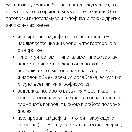
Бесплодие у мужчин бывает претестикулярным, то
есть связано с гормональными нарушениями. Это
патологии гипоталамуса и гипофиза, а также других
эндокринных желез:
изолированный дефицит гонадотропина –
наблюдается низкий уровень тестостерона в
сыворотке;
гипопитуитаризм – гипоталамо-гипофизарная
недостаточность, секреция одного или
нескольких гормонов снижена, нарушается
жировой обмен, эрекция ослаблена, эякуляция
отсутствует, яички атрофируются;
задержка полового развития – возникает на
фоне гипогонадизма (нехватка гонадотропных
гормонов), приводит к сбою в работе половых
желез;
изолированный дефицит лютеинизирующего
гормона (ЛТ) – нарушается выработка спермы,
что чревато бесплодием.