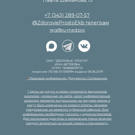
Павла Шаманова, 15
+7 (343) 289-07-57
@ZdorovieProstoEkb телеграм
reg@ru-med.pro
ООО "ЗДОРОВЬЕ ПРОСТО"
ИНН: 6671051364
ОГРН: 1169658091712
лицензия ЛО-66-01-005994 выдана 06.06.2019
i
Правовая информация. Документы. Соглашения.
* Цены на услуги и сроки готовности результатов
анализов, указанные на сайте, носят информативный
характер, являются актуальными на текущее время и
могут быть изменены на момент оплаты. Ценовое
предложение не является публичной офертой. Всю
информацию необходимо уточнять у администраторов.
Для постановки диагноза и назначения плана лечения
следует записаться на очный прием к специалисту.