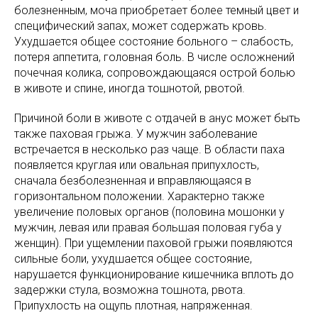
болезненным, моча приобретает более темный цвет и
специфический запах, может содержать кровь.
Ухудшается общее состояние больного – слабость,
потеря аппетита, головная боль. В числе осложнений
почечная колика, сопровождающаяся острой болью
в животе и спине, иногда тошнотой, рвотой.
Причиной боли в животе с отдачей в анус может быть
также паховая грыжа. У мужчин заболевание
встречается в несколько раз чаще. В области паха
появляется круглая или овальная припухлость,
сначала безболезненная и вправляющаяся в
горизонтальном положении. Характерно также
увеличение половых органов (половина мошонки у
мужчин, левая или правая большая половая губа у
женщин). При ущемлении паховой грыжи появляются
сильные боли, ухудшается общее состояние,
нарушается функционирование кишечника вплоть до
задержки стула, возможна тошнота, рвота.
Припухлость на ощупь плотная, напряженная.