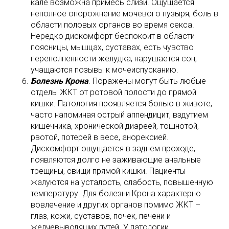
кале возможна примесь слизи. Ощущается
неполное опорожнение мочевого пузыря, боль в
области половых органов во время секса.
Нередко дискомфорт беспокоит в области
поясницы, мышцах, суставах, есть чувство
переполненности желудка, нарушается сон,
учащаются позывы к мочеиспусканию.
Болезнь Крона
. Поражены могут быть любые
отделы ЖКТ от ротовой полости до прямой
кишки. Патология проявляется болью в животе,
часто напоминая острый аппендицит, вздутием
кишечника, хронической диареей, тошнотой,
рвотой, потерей в весе, анорексией.
Дискомфорт ощущается в заднем проходе,
появляются долго не заживающие анальные
трещины, свищи прямой кишки. Пациенты
жалуются на усталость, слабость, повышенную
температуру. Для болезни Крона характерно
вовлечение и других органов помимо ЖКТ –
глаз, кожи, суставов, почек, печени и
желчевыводящих путей. У патологии