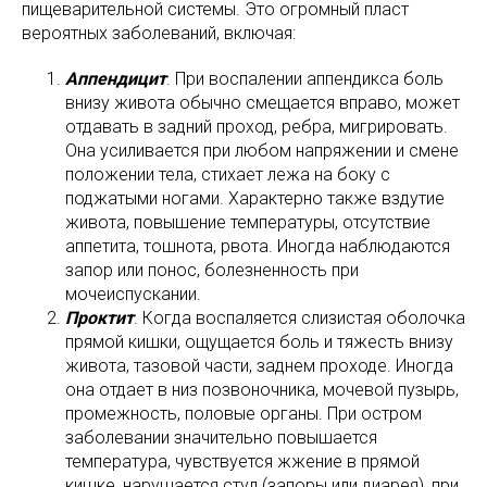
пищеварительной системы. Это огромный пласт
вероятных заболеваний, включая:
Аппендицит
. При воспалении аппендикса боль
внизу живота обычно смещается вправо, может
отдавать в задний проход, ребра, мигрировать.
Она усиливается при любом напряжении и смене
положении тела, стихает лежа на боку с
поджатыми ногами. Характерно также вздутие
живота, повышение температуры, отсутствие
аппетита, тошнота, рвота. Иногда наблюдаются
запор или понос, болезненность при
мочеиспускании.
Проктит
. Когда воспаляется слизистая оболочка
прямой кишки, ощущается боль и тяжесть внизу
живота, тазовой части, заднем проходе. Иногда
она отдает в низ позвоночника, мочевой пузырь,
промежность, половые органы. При остром
заболевании значительно повышается
температура, чувствуется жжение в прямой
кишке, нарушается стул (запоры или диарея), при