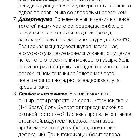
рецидивирующее течение, смертность повышена
вдвое по сравнению со здоровым населением.
Дивертикулез
. Появление выпячиваний в стенке
толстой кишки часто сопровождается болью
внизу живота с отдачей в задний проход,
запорами, повышением температуры до 37-39°C.
Если локализация дивертикулов нетипичная,
возможно учащение мочеиспускания, ощущение
неполного опорожнения мочевого пузыря, боль
в эпигастрии, центральных отделах живота. При
осложненном течении заболевания часто
появляется тошнота, рвота, задержка стула,
кровь в кале.
Спайки в кишечнике.
В зависимости от
обширности разрастания соединительной ткани
(1-4 балла) боль бывает от периодической до
сильной постоянной. Болезнь проявляется также
отрыжкой, вздутием, недержанием газов,
проблемами со стулом (запор, отсутствие
дефекации). При интоксикации болит голова,