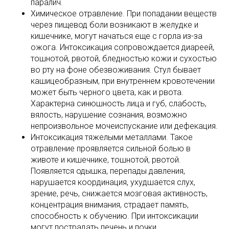
паралич.
Химическое отравление. При попадании веществ
через пищевод боли возникают в желудке и
кишечнике, могут начаться еще с горла из-за
ожога. Интоксикация сопровождается диареей,
тошнотой, рвотой, бледностью кожи и сухостью
во рту на фоне обезвоживания. Стул бывает
кашицеобразным, при внутреннем кровотечении
может быть черного цвета, как и рвота.
Характерна синюшность лица и губ, слабость,
вялость, нарушение сознания, возможно
непроизвольное мочеиспускание или дефекация.
Интоксикация тяжелыми металлами. Такое
отравление проявляется сильной болью в
животе и кишечнике, тошнотой, рвотой.
Появляется одышка, перепады давления,
нарушается координация, ухудшается слух,
зрение, речь, снижается мозговая активность,
концентрация внимания, страдает память,
способность к обучению. При интоксикации
могут пострадать печень и почки,