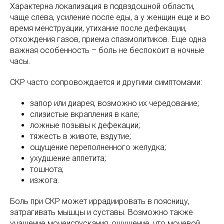
Характерна локализация в подвздошной области,
чаще слева, усиление после еды, а у женщин еще и во
время менструации, утихание после дефекации,
отхождения газов, приема спазмолитиков. Еще одна
важная особенность – боль не беспокоит в ночные
часы.
СКР часто сопровождается и другими симптомами:
запор или диарея, возможно их чередование;
слизистые вкрапления в кале;
ложные позывы к дефекации;
тяжесть в животе, вздутие;
ощущение переполненного желудка;
ухудшение аппетита;
тошнота;
изжога.
Боль при СКР может иррадиировать в поясницу,
затрагивать мышцы и суставы. Возможно также
учащение мочеиспускания, ощущение, что мочевой