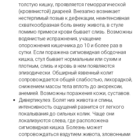
толстую кишку, проявляется геморрагической
(кровянистой) диареей. Внезапно возникает
нестерпимый позыв к дефекации, неинтенсивная
схваткообразная боль внизу живота, в стуле
помимо примеси крови бывает слизь. Возможны
водянистые испражнения, учащение
опорожнения кишечника до 10 и более раз в
сутки. Если поражена сигмовидная ободочная
кишка, стул бывает нормальным или сухим и
плотным, слизь и кровь в нем появляются
эпизодически. Обширный язвенный колит
сопровождается общей слабостью, лихорадкой,
снижением массы тела вплоть до анорексии,
анемией. Возможны поражения кожи, суставов.
Дивертикулез. Болят низ живота и спины,
интенсивность ощущений разнится от легкого
покалывания до сильных колик. Чаще они
локализуются слева, где расположена
сигмовидная кишка. Болезнь может
сопровождаться вздутием живота, зловонными