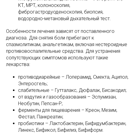
КТ, МРТ, колоноскопия,
фиброгастродуоденоскопия, биопсия,
водородно-метановый дыхательный тест.
Особенности лечения зависят от поставленного
диагноза. Для снятия боли прибегают к
спазмолитикам, анальгетикам, включая нестероидные
противовоспалительные средства. Для устранения
сопутствующих симптомов используют такие
лекарства:
противодиарейные – Лоперамид, Смекта, Аципол,
Энтеросгель;
слабительные – Гутталакс, Дюфалак, Бисакодил;
от вздутия и газообразования – Эспумизан,
Необутин, Пепсан-Р;
ферменты для пищеварения – Креон, Мезим,
Фестал, Панкреатин;
пробиотики – Лактобактерин, Бифидумбактерин,
Линекс, Бификол, Бифилиз, Бифиформ.