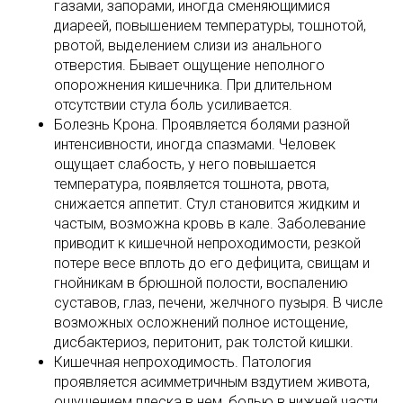
газами, запорами, иногда сменяющимися
диареей, повышением температуры, тошнотой,
рвотой, выделением слизи из анального
отверстия. Бывает ощущение неполного
опорожнения кишечника. При длительном
отсутствии стула боль усиливается.
Болезнь Крона. Проявляется болями разной
интенсивности, иногда спазмами. Человек
ощущает слабость, у него повышается
температура, появляется тошнота, рвота,
снижается аппетит. Стул становится жидким и
частым, возможна кровь в кале. Заболевание
приводит к кишечной непроходимости, резкой
потере весе вплоть до его дефицита, свищам и
гнойникам в брюшной полости, воспалению
суставов, глаз, печени, желчного пузыря. В числе
возможных осложнений полное истощение,
дисбактериоз, перитонит, рак толстой кишки.
Кишечная непроходимость. Патология
проявляется асимметричным вздутием живота,
ощущением плеска в нем, болью в нижней части