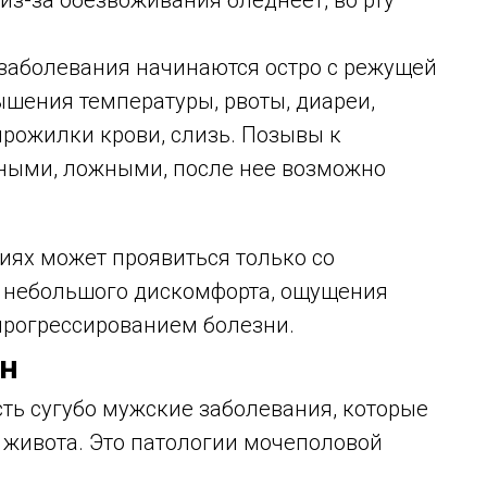
 из-за обезвоживания бледнеет, во рту
.
аболевания начинаются остро с режущей
ышения температуры, рвоты, диареи,
прожилки крови, слизь. Позывы к
ными, ложными, после нее возможно
иях может проявиться только со
с небольшого дискомфорта, ощущения
прогрессированием болезни.
ин
ь сугубо мужские заболевания, которые
 живота. Это патологии мочеполовой