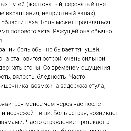
х путей (желтоватый, сероватый цвет,
ые вкрапления, неприятный запах),
 области паха. Боль может проявляться
ремя полового акта. Режущей она обычно
я.
вании боль обычно бывает тянущей,
а становится острой, очень сильной,
 сдержать стоны. Со временем ощущения
ость, вялость, бледность. Часто
ишечника, возможна задержка стула,
явиться менее чем через час после
и несвежей пищи. Боль острая, возникает
пазмами. Часто отравление протекает с