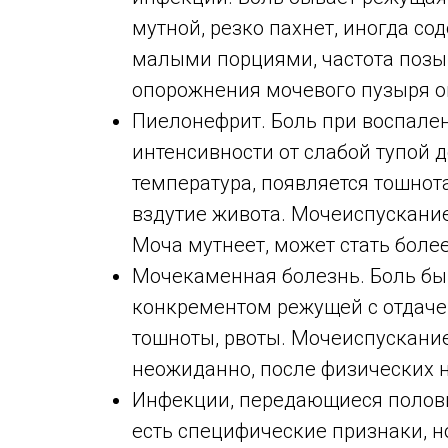
мутной, резко пахнет, иногда со
малыми порциями, частота позыв
опорожнения мочевого пузыря о
Пиелонефрит. Боль при воспален
интенсивности от слабой тупой 
температура, появляется тошнота
вздутие живота. Мочеиспускание
Моча мутнеет, может стать боле
Мочекаменная болезнь. Боль бы
конкрементом режущей с отдачей
тошноты, рвоты. Мочеиспускание
неожиданно, после физических н
Инфекции, передающиеся половы
есть специфические признаки, 