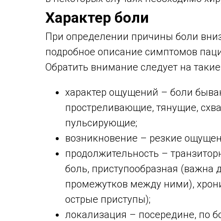
Характер боли
При определении причины боли вниз
подробное описание симптомов паци
Обратить внимание следует на таки
характер ощущений – боли бываю
простреливающие, тянущие, схв
пульсирующие;
возникновение – резкие ощущен
продолжительность – транзитор
боль, приступообразная (важна 
промежутков между ними), хрон
острые приступы);
локализация – посередине, по бо